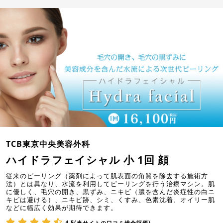
TCB東京中央美容外科
ハイドラフェイシャル 小 1回 顔
従来のピーリング（薬剤によって肌表面の角質を除去する施術方
法）とは異なり、水流を利用してピーリングを行う治療マシン。肌
に優しく、毛穴の開き、黒ずみ、ニキビ（膿を含んだ炎症性の白ニ
キビは避ける）、ニキビ跡、シミ、くすみ、色素沈着、オイリー肌
などに幅広く効果が期待できます。
4.5(当サイトの口コミ総合評価)