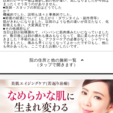
以前のレーザー後は微妙に肌の色が違い、気になりましたが今回は
まったくそう言うのがありません。
■医師・スタッフの対応はどうでした
か？
機械的でした。説明も淡々と事務的でした。
■術後の経過について（仕上がり・ダウンタイム・副作用等）
肌がきれいになりました。以前のような色の違いが目立たなく、化
粧映えも良い。大変満足です。
■その他感想など
当日は顔が結構腫れて、パンパンに筋肉痛みたいになっていました
が、数日後には顔の腫れも痛みもなくなって、肌に柔らかさがでて
きました！手術のあとも、アフターケアの必要がなく、シャワーも
できましたし、痛みも早くになくなってよかったです◎もし、他に
も何かあったら、ここでまたお願いしたいです。
院の住所と他の施術一覧
（タップで開きます）