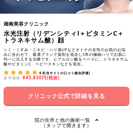
湘南美容クリニック
水光注射（リデンシティⅠ＋ビタミンC＋
トラネキサム酸）顔
シミ・くすみ・ニキビ・ハリ感UPなどオトナの女性のお肌のお悩
みに合わせて、最適プランで薬剤を混合し5本の極細ハリでお肌に
均一に注入する治療です。ヒアルロン酸をベースに、トラネキサム
酸やビタミンC、ベビースキンなどを混合。
4.8(当サイトの口コミ総合評価)
¥45,830円(税抜)
参考価格:
クリニック公式で詳細を見る
院の住所と他の施術一覧
（タップで開きます）