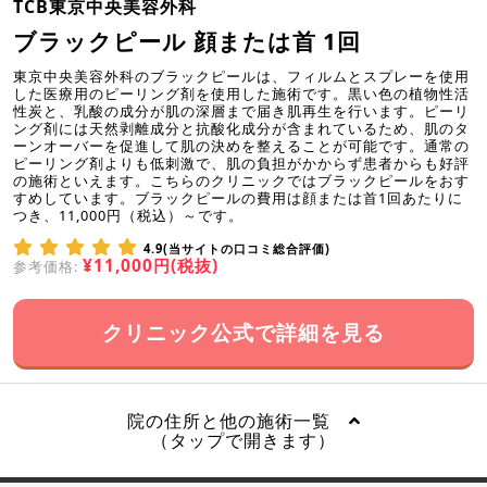
TCB東京中央美容外科
ブラックピール 顔または首 1回
東京中央美容外科のブラックピールは、フィルムとスプレーを使用
した医療用のピーリング剤を使用した施術です。黒い色の植物性活
性炭と、乳酸の成分が肌の深層まで届き肌再生を行います。ピーリ
ング剤には天然剥離成分と抗酸化成分が含まれているため、肌のタ
ーンオーバーを促進して肌の決めを整えることが可能です。通常の
ピーリング剤よりも低刺激で、肌の負担がかからず患者からも好評
の施術といえます。こちらのクリニックではブラックピールをおす
すめしています。ブラックピールの費用は顔または首1回あたりに
つき、11,000円（税込）～です。
4.9(当サイトの口コミ総合評価)
¥11,000円(税抜)
参考価格:
クリニック公式で詳細を見る
院の住所と他の施術一覧
（タップで開きます）