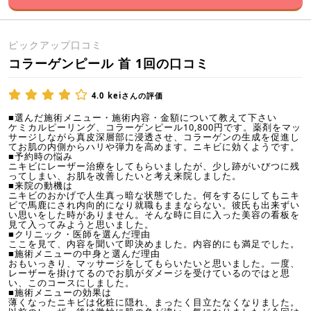
ピックアップ口コミ
コラーゲンピール 首 1回の口コミ
4.0
keiさんの評価
■選んだ施術メニュー・施術内容・金額について教えて下さい
ケミカルピーリング、コラーゲンピール10,800円です。薬剤をマッ
サージしながら真皮深層部に浸透させ、コラーゲンの生成を促進し
てお肌の内側からハリや弾力を高めます。ニキビに効くようです。
■予約時の悩み
ニキビにレーザー治療をしてもらいましたが、少し跡がいびつに残
ってしまい、お肌を改善したいと考え来院しました。
■来院の動機は
ニキビのおかげで人生真っ暗な状態でした。何をするにしてもニキ
ビで馬鹿にされ内向的になり就職もままならない。彼氏も出来ずい
い思いをした時がありません。そんな時に目に入った美容の看板を
見て入ってみようと思いました。
■クリニック・医師を選んだ理由
ここを見て、内容を聞いて即決めました。内容的にも満足でした。
■施術メニューの中身と選んだ理由
おもいっきり、マッサージをしてもらいたいと思いました。一度、
レーザーを掛けてるのでお肌がダメージを受けているのではと思
い、このコースにしました。
■施術メニューの効果は
薄くなったニキビは化粧に隠れ、まったく目立たなくなりました。