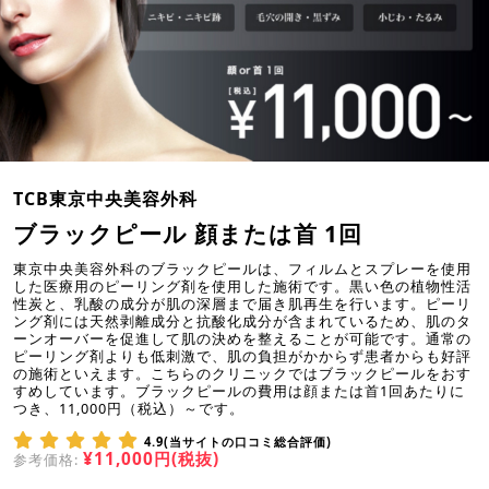
TCB東京中央美容外科
ブラックピール 顔または首 1回
東京中央美容外科のブラックピールは、フィルムとスプレーを使用
した医療用のピーリング剤を使用した施術です。黒い色の植物性活
性炭と、乳酸の成分が肌の深層まで届き肌再生を行います。ピーリ
ング剤には天然剥離成分と抗酸化成分が含まれているため、肌のタ
ーンオーバーを促進して肌の決めを整えることが可能です。通常の
ピーリング剤よりも低刺激で、肌の負担がかからず患者からも好評
の施術といえます。こちらのクリニックではブラックピールをおす
すめしています。ブラックピールの費用は顔または首1回あたりに
つき、11,000円（税込）～です。
4.9(当サイトの口コミ総合評価)
¥11,000円(税抜)
参考価格: