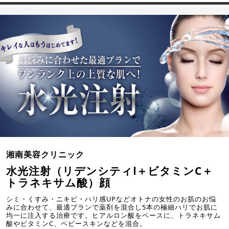
湘南美容クリニック
水光注射（リデンシティⅠ＋ビタミンC＋
トラネキサム酸）顔
シミ・くすみ・ニキビ・ハリ感UPなどオトナの女性のお肌のお悩
みに合わせて、最適プランで薬剤を混合し5本の極細ハリでお肌に
均一に注入する治療です。ヒアルロン酸をベースに、トラネキサム
酸やビタミンC、ベビースキンなどを混合。