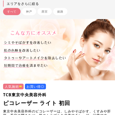
エリアをさらに絞る
すべて
神戸
西宮
姫路
人気施術
お買い得◎
TCB東京中央美容外科
ピコレーザー ライト 初回
東京中央美容外科のピコレーザーは、しみやそばかす、くすみや肝