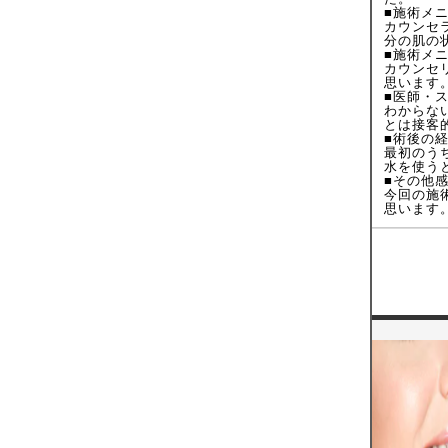
■施術メ
カウンセ
分の肌の
■施術メ
カウンセ
思います
■医師・
わからな
とは接客
■術後の
最初のう
水を使う
■その他
今回の施
思います