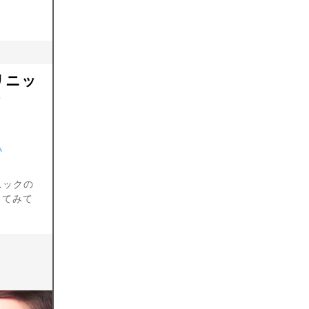
リニッ
介
い
ニックの
してみて