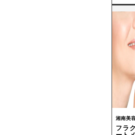
湘南美
フラク
ートメ