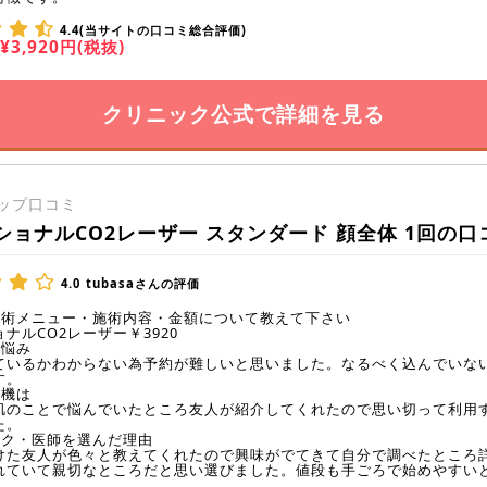
4.4(当サイトの口コミ総合評価)
¥3,920円(税抜)
クリニック公式で詳細を見る
ップ口コミ
ショナルCO2レーザー スタンダード 顔全体 1回の口
4.0
tubasaさんの評価
施術メニュー・施術内容・金額について教えて下さい
ナルCO2レーザー￥3920
の悩み
ているかわからない為予約が難しいと思いました。なるべく込んでいな
す。
動機は
肌のことで悩んでいたところ友人が紹介してくれたので思い切って利用
た。
ック・医師を選んだ理由
けた友人が色々と教えてくれたので興味がでてきて自分で調べたところ
れていて親切なところだと思い選びました。値段も手ごろで始めやすい