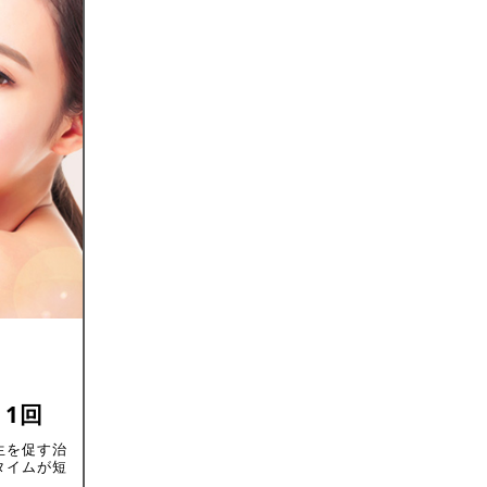
 1回
生を促す治
タイムが短