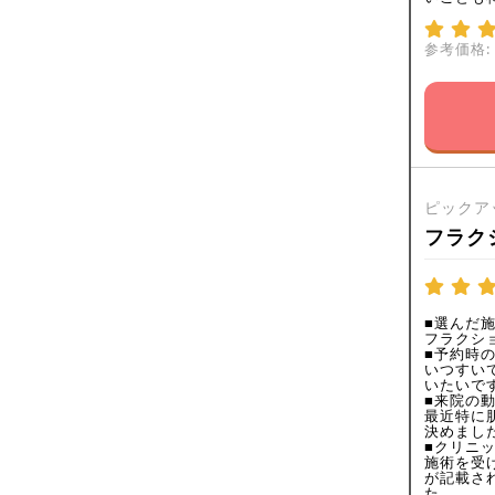
参考価格:
ピックア
フラク
■選んだ
フラクショ
■予約時
いつすい
いたいで
■来院の
最近特に
決めまし
■クリニ
施術を受
が記載さ
た。