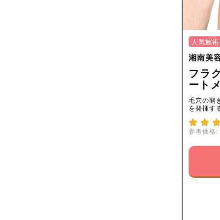
人気施術
湘南美
フラク
ートメ
毛穴の開
を発揮す
参考価格: