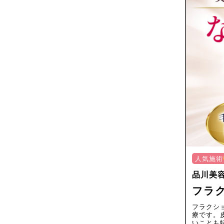
人気施術
品川美
フラク
フラクシ
療です。
いことも