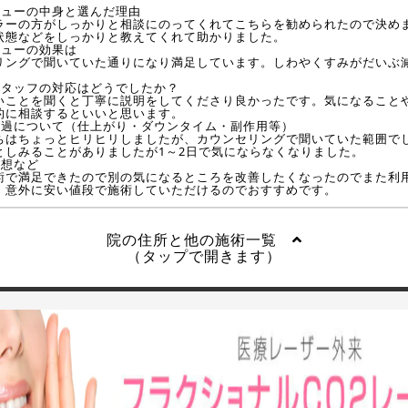
ニューの中身と選んだ理由
ラーの方がしっかりと相談にのってくれてこちらを勧められたので決め
状態などをしっかりと教えてくれて助かりました。
ニューの効果は
リングで聞いていた通りになり満足しています。しわやくすみがだいぶ
。
スタッフの対応はどうでしたか？
いことを聞くと丁寧に説明をしてくださり良かったです。気になること
的に相談するといいと思います。
経過について（仕上がり・ダウンタイム・副作用等）
ちはちょっとヒリヒリしましたが、カウンセリングで聞いていた範囲で
としみることがありましたが1～2日で気にならなくなりました。
感想など
術で満足できたので別の気になるところを改善したくなったのでまた利
。意外に安い値段で施術していただけるのでおすすめです。
院の住所と他の施術一覧
（タップで開きます）