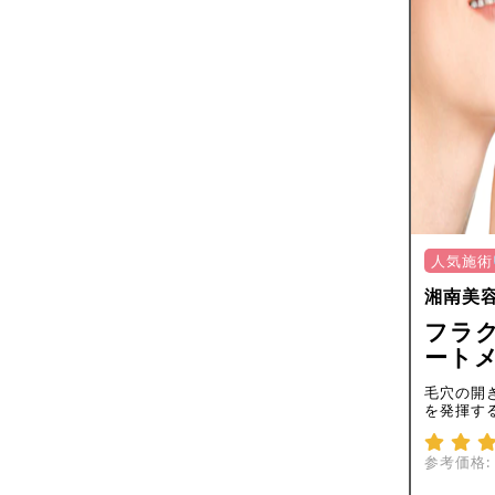
人気施術
湘南美
フラク
ートメ
毛穴の開
を発揮す
参考価格: