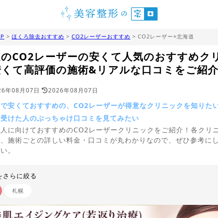
P
>
ほくろ除去おすすめ
>
CO2レーザーおすすめ
> CO2レーザー×北海道
道のCO2レーザーの安くて人気のおすすめク
安くて高評価の施術&リアルな口コミをご紹
26年08月07日
2026年08月07日
で安くておすすめの、CO2レーザーが得意なクリニックを知りた
を受けた人のぶっちゃけ口コミを見てみたい
人に向けておすすめのCO2レーザークリニックをご紹介！各クリ
や、施術ごとの詳しい料金・口コミが丸わかりなので、ぜひ参考に
さい。
をさらに絞る
札幌