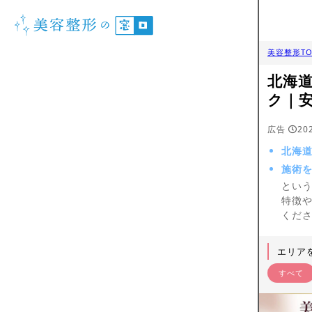
美容整形TO
北海
ク｜
広告
20
北海道
施術
という
特徴
くだ
エリア
すべて