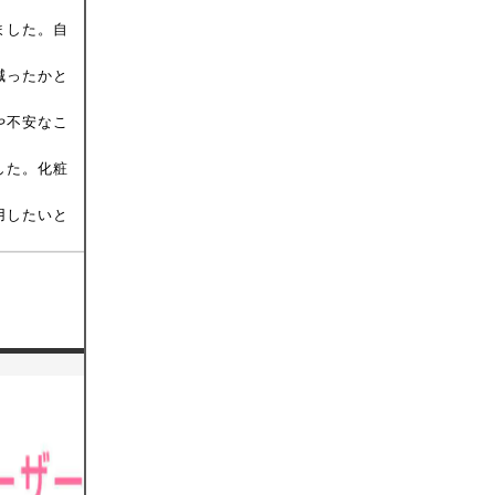
ました。自
減ったかと
や不安なこ
した。化粧
用したいと