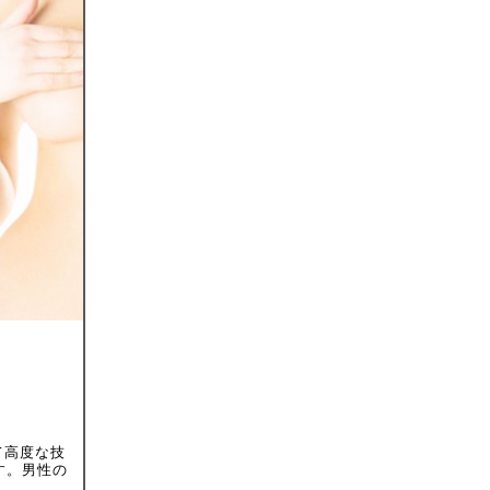
て高度な技
す。男性の