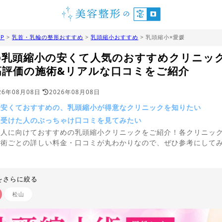
P
>
乳首・乳輪の整形おすすめ
>
乳頭縮小おすすめ
> 乳頭縮小×愛媛
の乳頭縮小の安くて人気のおすすめクリニッ
高評価の施術&リアルな口コミをご紹介
26年08月08日
2026年08月08日
で安くておすすめの、乳頭縮小が得意なクリニックを知りたい
を受けた人のぶっちゃけ口コミを見てみたい
う人に向けておすすめの乳頭縮小クリニックをご紹介！各クリニッ
施術ごとの詳しい料金・口コミが丸わかりなので、ぜひ参考にして
。
をさらに絞る
松山