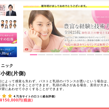
リニック
小術(片側)
術によって感覚も失わず、バストと乳頭のバランスが悪いという場合は
乳頭を小さくすることができます。乳頭の高さがある場合、直径が大き
希望にあわせて小さくすることができます。
4.7(当サイトの口コミ総合評価)
¥150,000円(税抜)