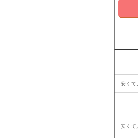
安くて
安くて