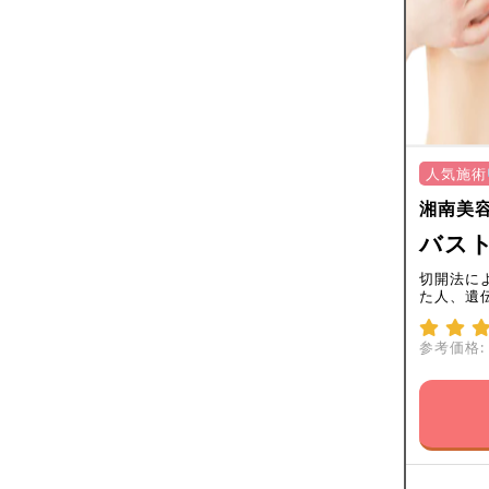
人気施術
湘南美
バスト
切開法に
た人、遺
参考価格: