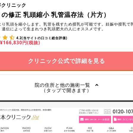
容クリニック
の修正 乳頭縮小 乳管温存法（片方）
より乳頭を縮小します。乳管を残すため授乳が可能です。妊娠や授乳で
、遺伝によって生まれつき乳頭肥大の人にオススメです。
4.2(当サイトの口コミ総合評価)
¥166,830円(税抜)
クリニック公式で詳細を見る
院の住所と他の施術一覧
（タップで開きます）