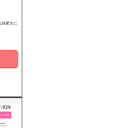
乳頭肥大に