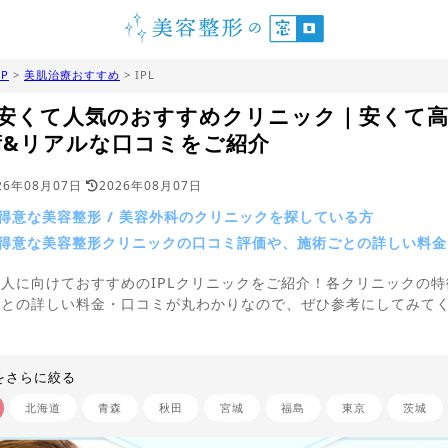
P
>
美肌治療おすすめ
> IPL
Lの安くて人気のおすすめクリニック｜安くて
術&リアルな口コミをご紹介
26年08月07日
2026年08月07日
が得意な美容整形 / 美容外科のクリニックを探している方
が得意な美容整形クリニックの口コミ評価や、施術ごとの詳しい料
方
人に向けておすすめのIPLクリニックをご紹介！各クリニックの特
ごとの詳しい料金・口コミが丸わかりなので、ぜひ参考にしてみて
をさらに絞る
北海道
青森
秋田
宮城
福島
東京
茨城