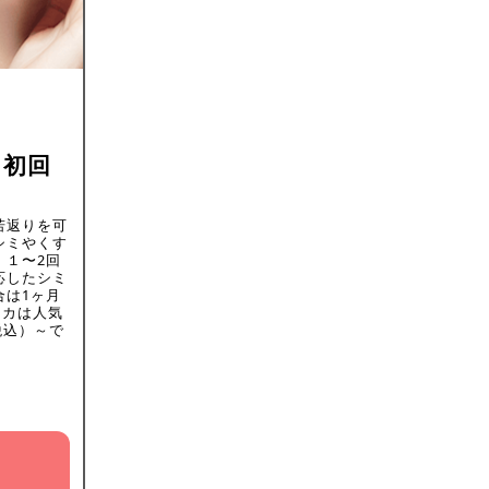
）初回
若返りを可
シミやくす
、１〜2回
応したシミ
合は1ヶ月
ッカは人気
税込）～で