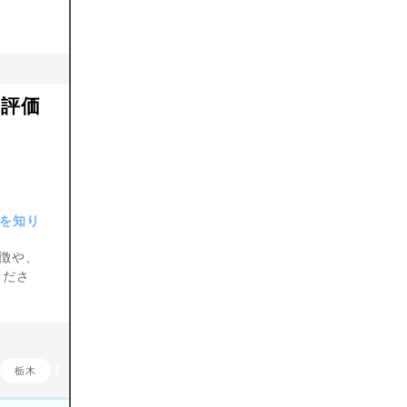
高評価
金を知り
徴や、
くださ
栃木
群馬
埼玉
千葉
神奈川
長野
岐阜