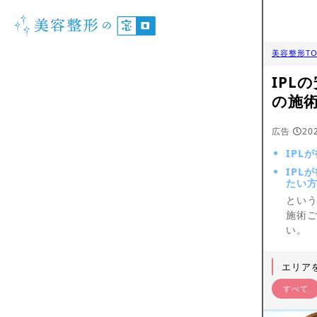
美容整形TO
IP
の施
広告
20
IPL
IPL
たい
という
施術
い。
エリア
すべて