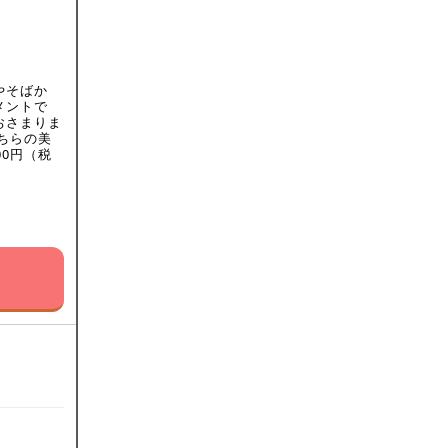
やそばか
メントで
おさまりま
ちらの美
00円（税