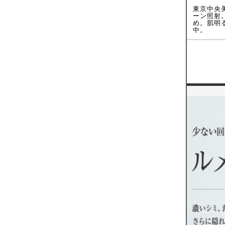
東京中央
ーン照射
め。肌明
中。