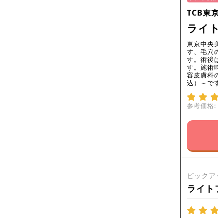
TCB東
ライ
東京中央
す、毛穴
す。術後
す。施術
容皮膚科の
込）～で
参考価格:
ピックア
ライト