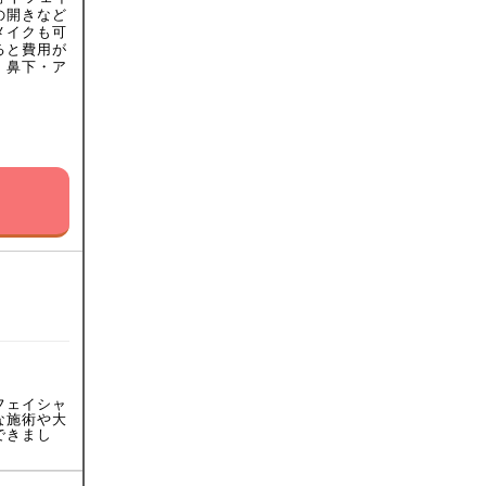
の開きなど
メイクも可
ると費用が
・鼻下・ア
フェイシャ
な施術や大
できまし