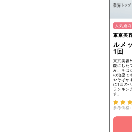
人気施術
東京美
ルメッ
1回
東京美容
能にした
み、そば
の治療で
やそばか
に1回の
ランキング
す。
参考価格: