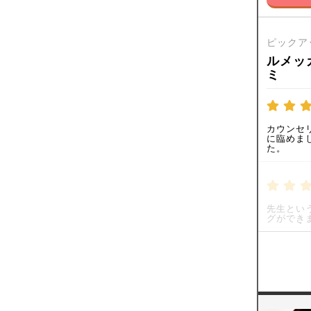
ピックア
ルメッ
ミ
カウンセ
に臨めま
た。
先生とい
グができ