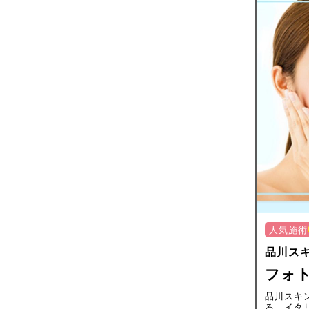
人気施術
品川ス
フォ
品川スキ
る、イタ