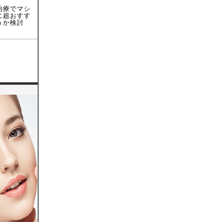
治療でマシ
に超おすす
うか検討