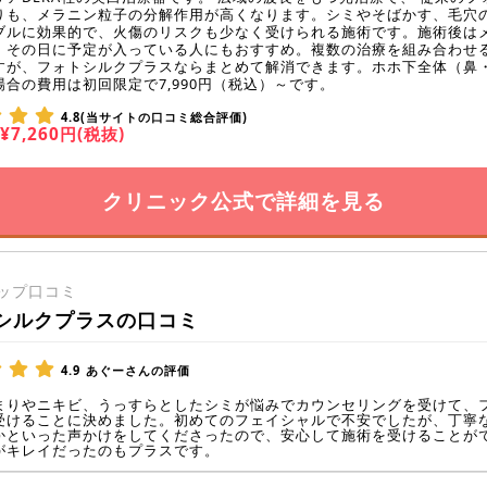
りも、メラニン粒子の分解作用が高くなります。シミやそばかす、毛穴
ブルに効果的で、火傷のリスクも少なく受けられる施術です。施術後は
、その日に予定が入っている人にもおすすめ。複数の治療を組み合わせ
すが、フォトシルクプラスならまとめて解消できます。ホホ下全体（鼻
場合の費用は初回限定で7,990円（税込）～です。
4.8(当サイトの口コミ総合評価)
¥7,260円(税抜)
クリニック公式で詳細を見る
ップ口コミ
シルクプラスの口コミ
4.9
あぐーさんの評価
まりやニキビ、うっすらとしたシミが悩みでカウンセリングを受けて、
受けることに決めました。初めてのフェイシャルで不安でしたが、丁寧
かといった声かけをしてくださったので、安心して施術を受けることが
がキレイだったのもプラスです。