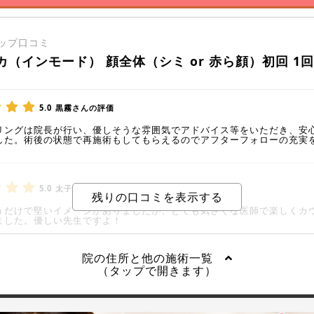
ップ口コミ
カ（インモード） 顔全体（シミ or 赤ら顔）初回 1
5.0
黒霧さんの評価
リングは院長が行い、優しそうな雰囲気でアドバイス等をいただき、安
した。術後の状態で再施術もしてもらえるのでアフターフォローの充実
5.0
太子さんの評価
うだけで堅いイメージがありましたが、とても気さくな医師で楽しくカ
ました。優しい先生ですよ！
院の住所と他の施術一覧
（タップで開きます）