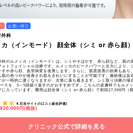
お買い得◎
容外科
カ（インモード） 顔全体（シミ or 赤ら顔
外科のルメッカ（インモード）は、シミやそばかす、赤ら顔など、肌の
フォトフェイシャル治療です。ルメッカのピークパワーと出力により、
かすや赤ら顔、血管病変を改善します。さらに、肌質改善の効果もあり
も肌の色つやが改善され肌をきれいにすることが可能です。施術後は反
すが一時的に濃くなりますが、次第に落ち着きます。シミ取り治療の場
ペースを、3～5回繰り返すのがおすすめです。こちらの皮膚科でもルメ
に入っています。費用は顔全体（シミ or 赤ら顔）で初回27,500円（
4.3(当サイトの口コミ総合評価)
¥20,000円(税抜)
クリニック公式で詳細を見る