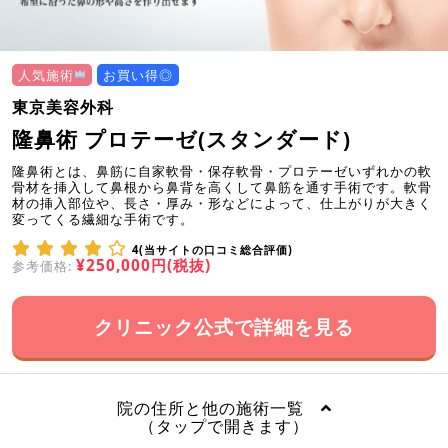
人気施術
お買い得◎
東京美容外科
隆鼻術 プロテーゼ(スタンダード)
隆鼻術とは、鼻筋に自家軟骨・保存軟骨・プロテーゼいずれかの軟
骨材を挿入して鼻根から鼻背を高くして鼻筋を通す手術です。軟骨
材の挿入部位や、長さ・厚み・形などによって、仕上がりが大きく
変ってくる繊細な手術です。
4(当サイトの口コミ総合評価)
¥250,000円(税抜)
参考価格:
クリニック公式で詳細を見る
院の住所と他の施術一覧
（タップで開きます）