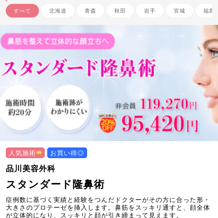
すべて
北海道
青森
秋田
岩手
宮城
福島
人気施術
お買い得◎
品川美容外科
スタンダード隆鼻術
症例数に基づく実績と経験をつんだドクターがその方に合った形・
大きさのプロテーゼを挿入します。鼻筋をスッキリ通すと、顔全体
が立体的になり、スッキリと顔が引き締まって見えます。