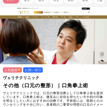
すべて
東京
栃木
埼玉
静岡
愛知
大阪
人気施術
お買い得◎
ヴェリテクリニック
その他（口元の整形） | 口角拳上術
ヴェリテクリニックでは、口元の整形治療として口角拳上術を提供
しています。口角拳上術は、微笑みに自信を持ちたい方や顔の印象
を明るくしたい方におすすめの治療です。手術前には、医師とのカ
ウンセリングを十分に行い、患者様のご要望や理想の口元のイメー