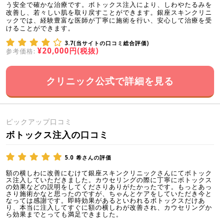
う安全で確かな治療です。ボトックス注入により、しわやたるみを
改善し、若々しい肌を取り戻すことができます。銀座スキンクリニ
ックでは、経験豊富な医師が丁寧に施術を行い、安心して治療を受
けることができます。
3.7(当サイトの口コミ総合評価)
¥20,000円(税抜)
参考価格:
クリニック公式で詳細を見る
ピックアップ口コミ
ボトックス注入の口コミ
5.0
希さんの評価
額の横しわに改善にむけて銀座スキンクリニックさんにてボトック
ス注入していただきました。カウセリングの際に丁寧にボトックス
の効果などの説明をしてくださりありがたかったです。もっとあっ
さり施術かなと思ったのですが、ちゃんとケアをしていただき今と
なっては感謝です。即時効果があるといわれるボトックスだけあ
り、本当に注入してすぐに額の横しわが改善され、カウセリングか
ら効果までとっても満足できました。