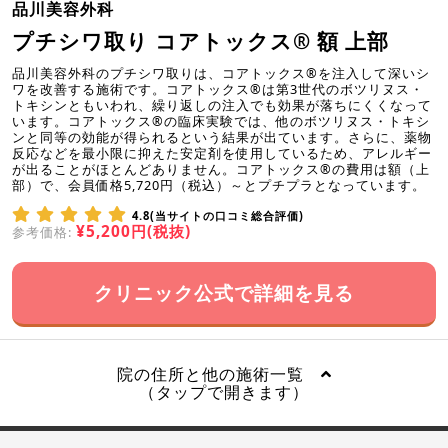
品川美容外科
プチシワ取り コアトックス® 額 上部
品川美容外科のプチシワ取りは、コアトックス®を注入して深いシ
ワを改善する施術です。コアトックス®は第3世代のボツリヌス・
トキシンともいわれ、繰り返しの注入でも効果が落ちにくくなって
います。コアトックス®の臨床実験では、他のボツリヌス・トキシ
ンと同等の効能が得られるという結果が出ています。さらに、薬物
反応などを最小限に抑えた安定剤を使用しているため、アレルギー
が出ることがほとんどありません。コアトックス®の費用は額（上
部）で、会員価格5,720円（税込）～とプチプラとなっています。
4.8(当サイトの口コミ総合評価)
¥5,200円(税抜)
参考価格:
クリニック公式で詳細を見る
院の住所と他の施術一覧
（タップで開きます）