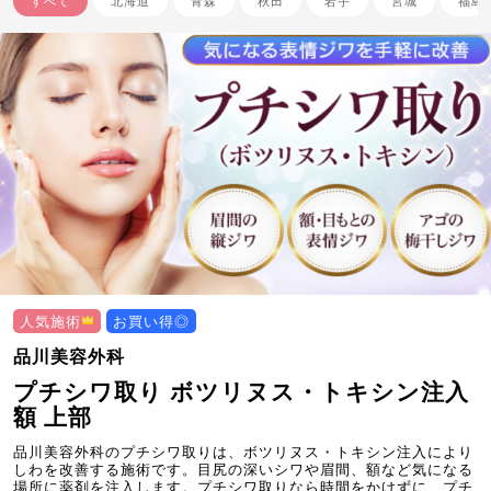
すべて
北海道
青森
秋田
岩手
宮城
福島
人気施術
お買い得◎
品川美容外科
プチシワ取り ボツリヌス・トキシン注入
額 上部
品川美容外科のプチシワ取りは、ボツリヌス・トキシン注入により
しわを改善する施術です。目尻の深いシワや眉間、額など気になる
場所に薬剤を注入します。プチシワ取りなら時間をかけずに、プチ