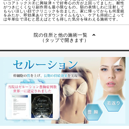
いコアトックス🄬に興味津々で好奇心の方が上回ってました。耐性
がつきにくくなり副作用も最小限なもの。額の表情しわに注射して
もらい涼しい顔でクリニックを出ました。家に帰ってからも何度鏡
をみたか、即効果ありでダウンタイムもない、ケアも持続によって
は年単位で済むと思えばとても得した気分を味わえる施術です。
院の住所と他の施術一覧
（タップで開きます）