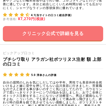
鼻やアゴなどの輪郭形成やほうれい線、ゴルゴラインなどのシワ改
善に適しています。水分と結合しにくいため時間が経っても広がり
にくく、シャープなラインの形状保持に優れています。
4.1(当サイトの口コミ総合評価)
¥7,270円(税抜)
参考価格:
クリニック公式で詳細を見る
ピックアップ口コミ
プチシワ取り アラガン社ボツリヌス注射 額 上部
の口コミ
5.0
淳奈さんの評価
自分の眉間のしわを気にしだしてはや半年。男性でも美容外科全然
いけるよと嫁に背中を押してもらい品川美容に行きました。営業職
なので人と接する事が多いのすごく気にはしてたので、カウセリン
グで思いっきりドクターにシワの悩みを話しました。おでこ全体に
ボトックス注射をすることになりいざ治療室へ。男ほど臆病なんで
すよね、こういうの。でも皆さん優しくて痛み吹っ飛びました。終
わり時の効果を鏡で見させてもらい感動しました。ボツリヌストキ
シン‥すごいと。嫁にも感謝ですが品川美容外科さん、男性でも気