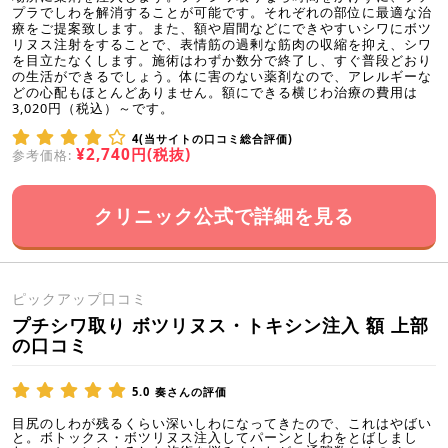
プラでしわを解消することが可能です。それぞれの部位に最適な治
療をご提案致します。また、額や眉間などにできやすいシワにボツ
リヌス注射をすることで、表情筋の過剰な筋肉の収縮を抑え、シワ
を目立たなくします。施術はわずか数分で終了し、すぐ普段どおり
の生活ができるでしょう。体に害のない薬剤なので、アレルギーな
どの心配もほとんどありません。額にできる横じわ治療の費用は
3,020円（税込）～です。
4(当サイトの口コミ総合評価)
¥2,740円(税抜)
参考価格:
クリニック公式で詳細を見る
ピックアップ口コミ
プチシワ取り ボツリヌス・トキシン注入 額 上部
の口コミ
5.0
奏さんの評価
目尻のしわが残るくらい深いしわになってきたので、これはやばい
と。ボトックス・ボツリヌス注入してパーンとしわをとばしまし