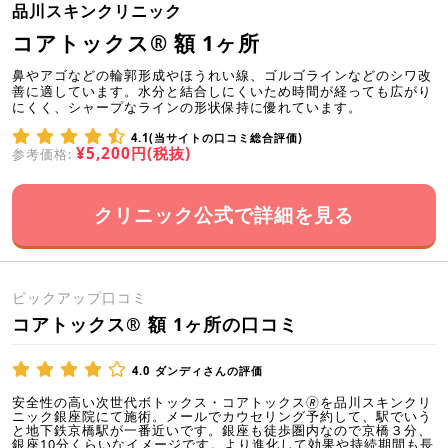
品川スキンクリニック
コアトックス® 額 1ヶ所
鼻やアゴなどの輪郭形成やほうれい線、ゴルゴラインなどのシワ改
善に適しています。水分と結合しにくいため時間が経っても広がり
にくく、シャープなラインの形状保持に優れています。
4.1(当サイトの口コミ総合評価)
¥5,200円(税抜)
参考価格:
クリニック公式で詳細を見る
ピックアップ口コミ
コアトックス® 額 1ヶ所の口コミ
4.0
ダンディさんの評価
安全性の高い次世代ボトックス・コアトックス🄬を品川スキンクリ
ニック銀座院にて施術。メールでカウセリング予約して、駅でいう
と地下鉄京橋駅が一番近いです。銀座も徒歩圏内なので京橋３分、
銀座10分くらいなイメージです。より進化して効果や持続期間も長