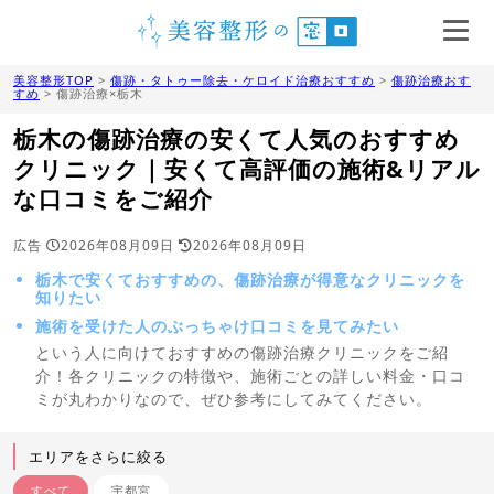
美容整形TOP
>
傷跡・タトゥー除去・ケロイド治療おすすめ
>
傷跡治療おす
すめ
> 傷跡治療×栃木
栃木の傷跡治療の安くて人気のおすすめ
クリニック｜安くて高評価の施術&リアル
な口コミをご紹介
広告
2026年08月09日
2026年08月09日
栃木で安くておすすめの、傷跡治療が得意なクリニックを
知りたい
施術を受けた人のぶっちゃけ口コミを見てみたい
という人に向けておすすめの傷跡治療クリニックをご紹
介！各クリニックの特徴や、施術ごとの詳しい料金・口コ
ミが丸わかりなので、ぜひ参考にしてみてください。
エリアをさらに絞る
すべて
宇都宮