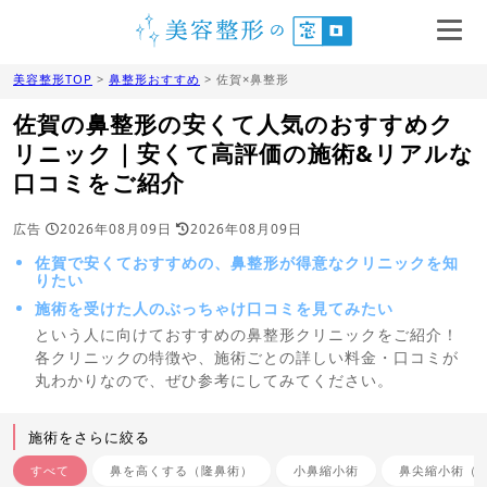
美容整形TOP
>
鼻整形おすすめ
> 佐賀×鼻整形
佐賀の鼻整形の安くて人気のおすすめク
リニック｜安くて高評価の施術&リアルな
口コミをご紹介
広告
2026年08月09日
2026年08月09日
佐賀で安くておすすめの、鼻整形が得意なクリニックを知
りたい
施術を受けた人のぶっちゃけ口コミを見てみたい
という人に向けておすすめの鼻整形クリニックをご紹介！
各クリニックの特徴や、施術ごとの詳しい料金・口コミが
丸わかりなので、ぜひ参考にしてみてください。
施術をさらに絞る
すべて
鼻を高くする（隆鼻術）
小鼻縮小術
鼻尖縮小術（