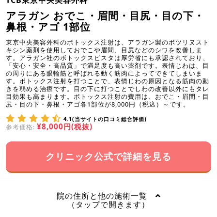
アラガン おでこ・眉間・目尻・目の下・
鼻根・アゴ 1部位
東京中央美容外科のボトックス注射は、アラガン製のボツリヌスト
キシン薬剤を使用しておでこや眉間、目尻などのシワを改善しま
す。アラガン社のボトックスビスタは厚労省にも承認されており、
「安心・安全・高品質」で満足度も高い薬剤です。表情じわは、目
の周りにある眼輪筋と呼ばれる動く筋肉によってできてしまいま
す。ボトックス注射を打つことで、表情じわの原因となる筋肉の動
きを弱める治療です。目の下に打つことでしわの改善以外にもタレ
目効果も高まります。ボトックス注射の費用は、おでこ・眉間・目
尻・目の下・鼻根・アゴ各1部位が8,000円（税込）～です。
4.1(当サイトの口コミ総合評価)
¥8,000円(税抜)
参考価格:
クリニック公式で詳細を見る
院の住所と他の施術一覧
（タップで開きます）