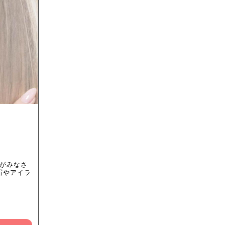
フがみなさ
眉やアイラ