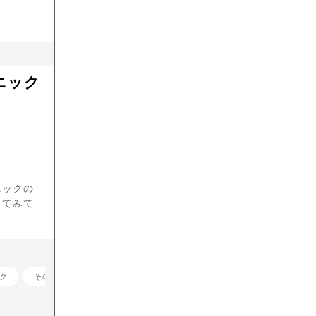
ニック
ニックの
してみて
ク
その他部位のアートメイク