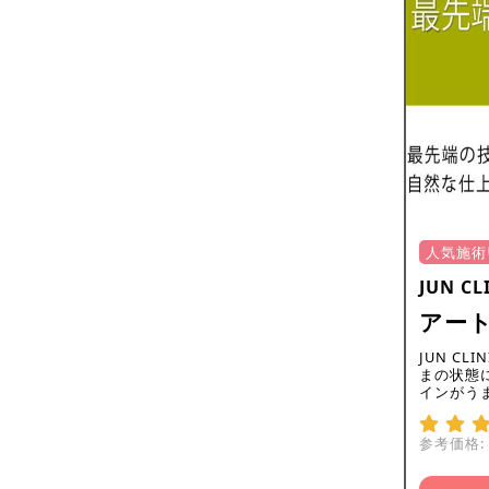
人気施術
JUN C
アー
JUN C
まの状態
インがう
参考価格: