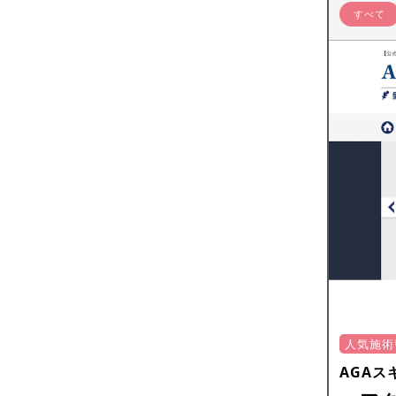
すべて
人気施術
AGAス