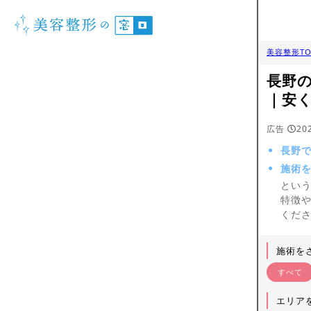
美容整形TO
長野
｜安
広告
20
長野
施術
とい
特徴
くだ
施術を
すべて
エリア