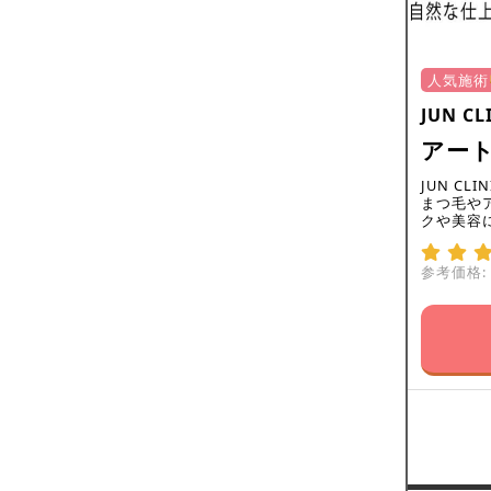
人気施術
JUN C
アー
JUN C
まつ毛や
クや美容
参考価格: