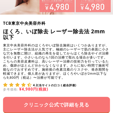
TCB東京中央美容外科
ほくろ、いぼ除去 レーザー除去法 2mm
以下
東京中央美容外科のほくろやいぼ除去施術はいくつかありますが、
主にレーザー除去法が人気です。極細のレーザーで肌の表面に小さ
な穴を無数に開け、組織の再生を促してからほくろ除去やイボ治療
を行います。小さいものなら1回の治療で取れる場合が多いです。
こちらの美容皮膚科は、高いレーザー治療の技術力を行っているた
め、傷跡がほとんど分からなくなります。さらに短い時間で施術可
能なのでおすすめです。施術後の色素沈着のリスクや、発赤期間を
軽減できます。個人差がありますが、ほくろやいぼが2mm以下な
ら9,800円（税込）〜治療が可能です。
4.2(当サイトの口コミ総合評価)
¥4,980円(税抜)
参考価格:
クリニック公式で詳細を見る