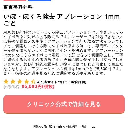
東京美容外科
いぼ・ほくろ除去 アブレーション 1mm
ごと
東京美容外科のいぼ・ほくろ除去アブレーションは、小さいほくろ
やイボ治療に効果のある除去法です。レーザーでは対処できない人
は特殊な電気メスを使うアブレーションで削り取る方法が良いでし
ょう。切開してほくろ除去やイボ治療する前には、専門医のドクタ
ーが傷が残らないように切開ポイントを決めます。アプレーション
は大きなほくろやイボには電気メスで顔に沿って切開除去し、丁寧
に縫合するおすすめ施術法です。抜糸の際は傷が少し目立ってしま
いますが、美容外科的処置を行い徐々に傷はしわと同化して目立た
なくなります。アプレーションの費用は1mmごとで5,500円です。
また、術後の経過を見るために通院する必要があります。
4.5(当サイトの口コミ総合評価)
¥5,000円(税抜)
参考価格:
クリニック公式で詳細を見る
院の住所と他の施術一覧