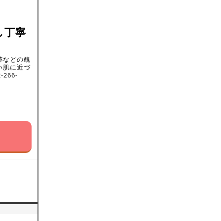
し丁寧
跡などの醜
い肌に近づ
66-