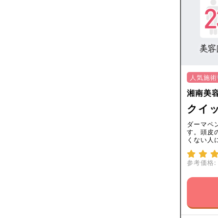
人気施術
湘南美
クイッ
ダーマペ
す。頭皮
くない人
参考価格: