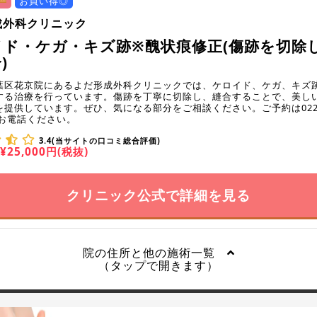
お買い得◎
成外科クリニック
イド・ケガ・キズ跡※醜状痕修正(傷跡を切除
)
葉区花京院にあるよだ形成外科クリニックでは、ケロイド、ケガ、キズ
する治療を行っています。傷跡を丁寧に切除し、縫合することで、美し
提供しています。ぜひ、気になる部分をご相談ください。ご予約は022-2
でお電話ください。
3.4(当サイトの口コミ総合評価)
¥25,000円(税抜)
クリニック公式で詳細を見る
院の住所と他の施術一覧
（タップで開きます）