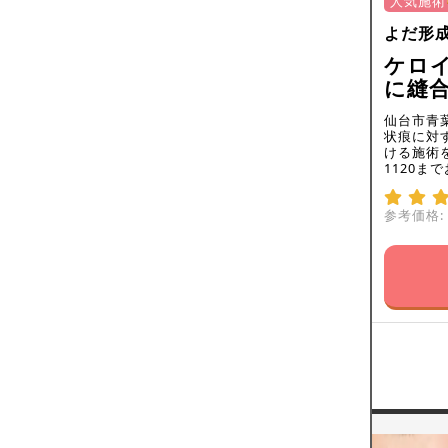
人気施術
よだ形
ケロ
に縫合
仙台市青
状痕に対
ける施術を
1120ま
参考価格: