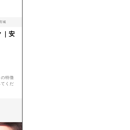
×宮城
ク｜安
クの特徴
みてくだ