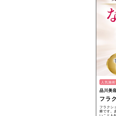
人気施術
品川美
フラク
フラクシ
療です。
いことも