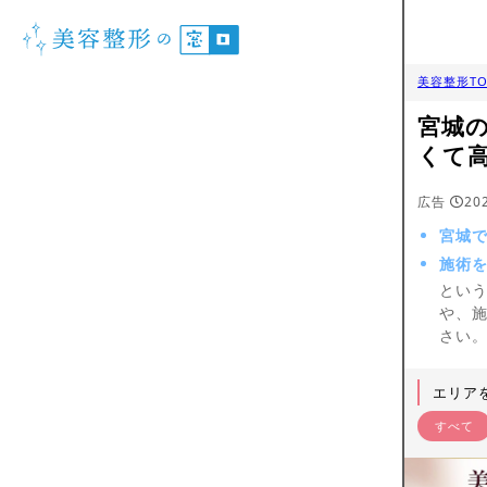
美容整形TO
宮城
くて
広告
20
宮城
施術
とい
や、
さい
エリア
すべて