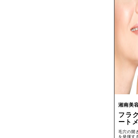
湘南美
フラク
ートメ
毛穴の開
を発揮す