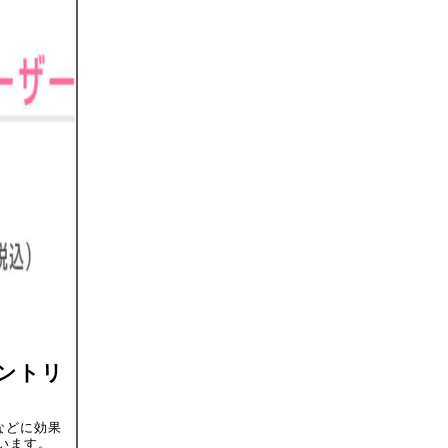
ントリ
などに効果
います。