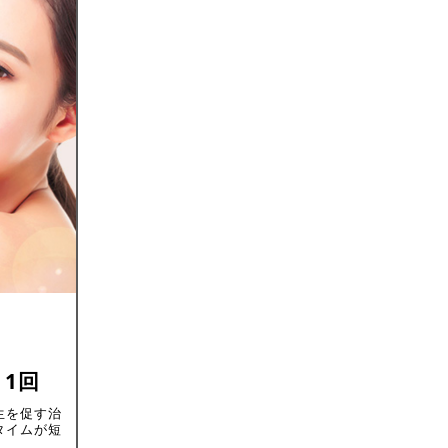
 1回
生を促す治
タイムが短