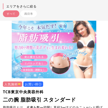
エリアをさらに絞る
すべて
四日市
人気施術
お買い得◎
TCB東京中央美容外科
二の腕 脂肪吸引 スタンダード
脂肪吸引とは、皮膚を数㎜切開し直径3㎜ほどのカニューレと呼ば