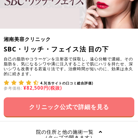
湘南美容クリニック
SBC・リッチ・フェイス法 目の下
自己の脂肪やコラーゲンを注射器で採取し、遠心分離で濃縮。その
脂肪を、気になるシワや溝に注入することで肌にハリを持たせ、深
いシワも改善する若返り法です。治療時間が短いのに、効果は永久
的に続きます。
4.3(当サイトの口コミ総合評価)
¥82,500円(税抜)
参考価格:
クリニック公式で詳細を見る
院の住所と他の施術一覧
（タップで開きます）