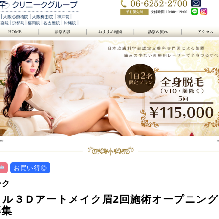
お買い得◎
ーク
タル３Ｄアートメイク眉2回施術オープニン
募集