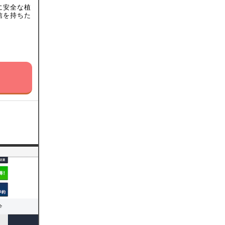
に安全な植
信を持ちた