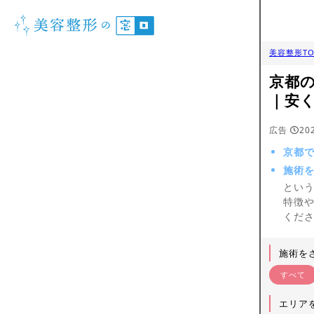
美容整形TO
京都
｜安
広告
20
京都
施術
とい
特徴
くだ
施術を
すべて
エリア