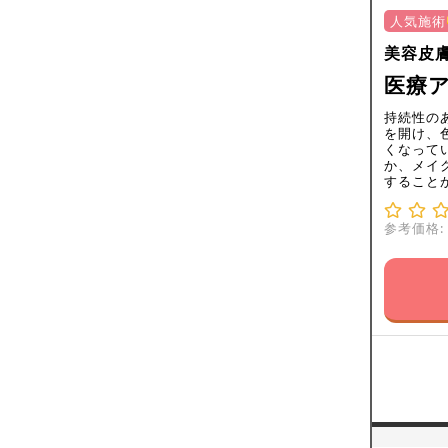
人気施術
美容皮
医療ア
持続性の
を開け、
くなって
か、メイ
すること
参考価格: