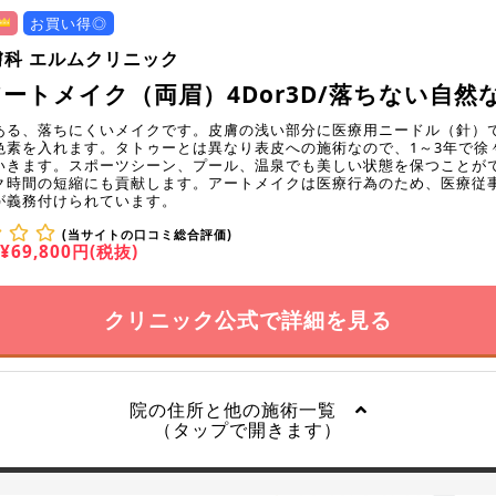
お買い得◎
膚科 エルムクリニック
ートメイク（両眉）4Dor3D/落ちない自然
ある、落ちにくいメイクです。皮膚の浅い部分に医療用ニードル（針）
色素を入れます。タトゥーとは異なり表皮への施術なので、1～3年で徐
いきます。スポーツシーン、プール、温泉でも美しい状態を保つことが
ク時間の短縮にも貢献します。アートメイクは医療行為のため、医療従
が義務付けられています。
(当サイトの口コミ総合評価)
¥69,800円(税抜)
クリニック公式で詳細を見る
院の住所と他の施術一覧
（タップで開きます）