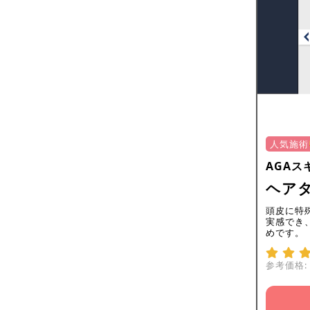
人気施術
AGAス
ヘアタ
頭皮に特
実感でき
めです。
参考価格: