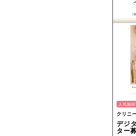
人気施術
クリニ
デジ
ター