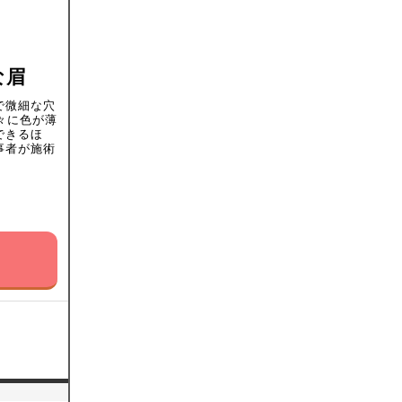
な眉
で微細な穴
々に色が薄
できるほ
事者が施術