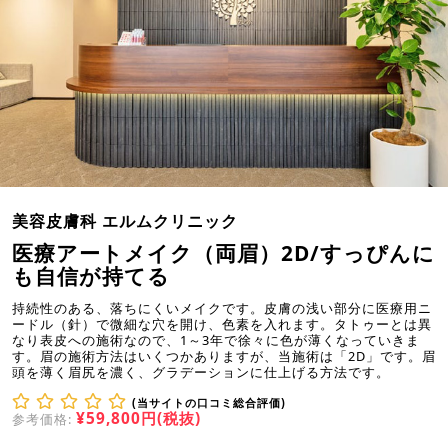
美容皮膚科 エルムクリニック
医療アートメイク（両眉）2D/すっぴんに
も自信が持てる
持続性のある、落ちにくいメイクです。皮膚の浅い部分に医療用ニ
ードル（針）で微細な穴を開け、色素を入れます。タトゥーとは異
なり表皮への施術なので、1～3年で徐々に色が薄くなっていきま
す。眉の施術方法はいくつかありますが、当施術は「2D」です。眉
頭を薄く眉尻を濃く、グラデーションに仕上げる方法です。
(当サイトの口コミ総合評価)
¥59,800円(税抜)
参考価格: