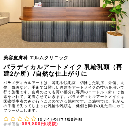
美容皮膚科 エルムクリニック
パラディカルアートメイク 乳輪乳頭（再
建2か所）/自然な仕上がりに
パラメディカルアートは、薄毛や脱毛症、切除した乳房、外傷、火
傷、白斑など、手術では難しい再建をアートメイクの技術を用いて
行う施術です。皮膚のとても薄い部分に専用のニードル（針）で色
素をいれて、定着させていきます。パラメディカルアートメイクは
医療従事者のみが行うことのできる施術です。当施術では、乳がん
の手術で失ってしまった乳輪や乳頭を、健側と同様の見た目にカモ
フラージュします。
(当サイトの口コミ総合評価)
¥89,800円(税抜)
参考価格: