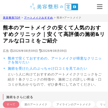
美容整形TOP
>
アートメイクおすすめ
> 熊本×アートメイク
熊本のアートメイクの安くて人気のおす
すめクリニック｜安くて高評価の施術&リ
アルな口コミをご紹介
広告
2026年08月09日
2026年08月09日
熊本で安くておすすめの、アートメイクが得意なクリニッ
クを知りたい
施術を受けた人のぶっちゃけ口コミを見てみたい
という人に向けておすすめのアートメイククリニックをご
紹介！各クリニックの特徴や、施術ごとの詳しい料金・口
コミが丸わかりなので、ぜひ参考にしてみてください。
施術をさらに絞る
すべて
眉のアートメイク
アイラインのアートメイク
リッ