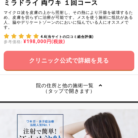
ミラドライ 両ワキ １回コース
マイクロ波を皮膚の上から照射し、その熱により汗腺を破壊するた
め、皮膚を切らずに治療が可能です。メスを使う施術に抵抗がある
人、脇やデリケートゾーンのにおいに悩んでいる人にオススメで
す。
4.6(当サイトの口コミ総合評価)
¥198,000円(税抜)
参考価格:
クリニック公式で詳細を見る
院の住所と他の施術一覧
（タップで開きます）