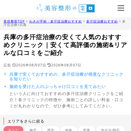
美容整形TOP
>
わきが手術・多汗症治療おすすめ
>
多汗症治療おすすめ
> 多
汗症治療×兵庫
兵庫の多汗症治療の安くて人気のおすす
めクリニック｜安くて高評価の施術&リア
ルな口コミをご紹介
広告
2026年08月07日
2026年08月07日
兵庫で安くておすすめの、多汗症治療が得意なクリニック
を知りたい
施術を受けた人のぶっちゃけ口コミを見てみたい
という人に向けておすすめの多汗症治療クリニックをご紹
介！各クリニックの特徴や、施術ごとの詳しい料金・口コ
ミが丸わかりなので、ぜひ参考にしてみてください。
エリアをさらに絞る
すべて
神戸
西宮
姫路
芦屋
加古川/明石