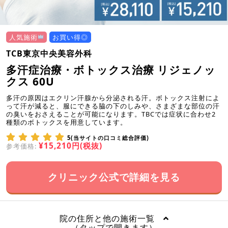
人気施術
お買い得◎
TCB東京中央美容外科
多汗症治療・ボトックス治療 リジェノッ
クス 60U
多汗の原因はエクリン汗腺から分泌される汗。ボトックス注射によ
って汗が減ると、服にできる脇の下のしみや、さまざまな部位の汗
の臭いをおさえることが可能になります。TBCでは症状に合わせ2
種類のボトックスを用意しています。
5(当サイトの口コミ総合評価)
¥15,210円(税抜)
参考価格:
クリニック公式で詳細を見る
院の住所と他の施術一覧
（タップで開きます）