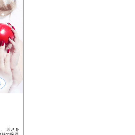
、 若さを
は腸で吸収