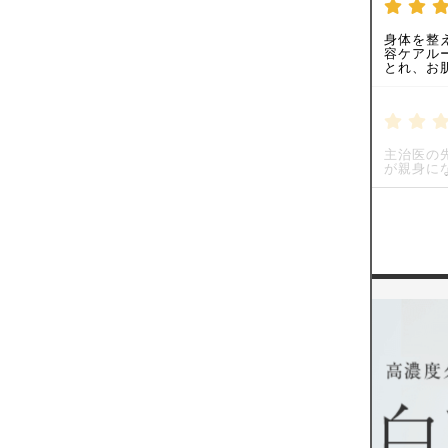
身体を整
容ケアル
とれ、お
主治医の
が親身に