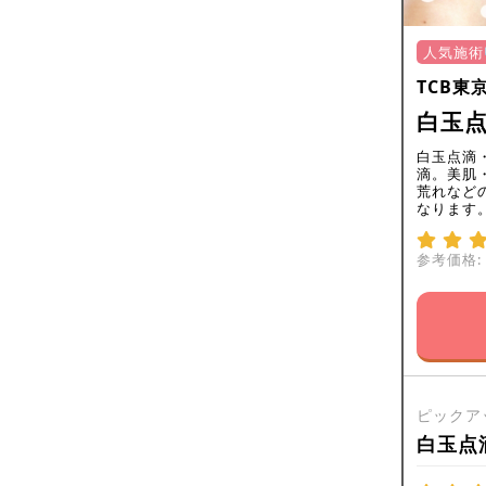
人気施術
TCB東
白玉点
白玉点滴
滴。美肌
荒れなど
なります
参考価格:
ピックア
白玉点