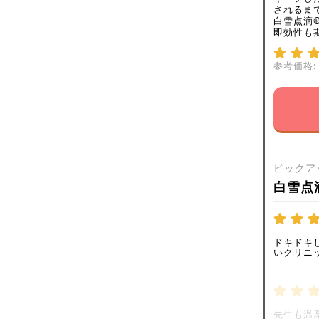
されるま
白雪点滴
即効性も
参考価格:
ピックア
白雪点
ドキドキ
いクリニ
先生も温