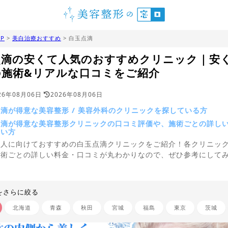
P
>
美白治療おすすめ
> 白玉点滴
点滴の安くて人気のおすすめクリニック｜安
の施術&リアルな口コミをご紹介
26年08月06日
2026年08月06日
滴が得意な美容整形 / 美容外科のクリニックを探している方
点滴が得意な美容整形クリニックの口コミ評価や、施術ごとの詳し
たい方
う人に向けておすすめの白玉点滴クリニックをご紹介！各クリニッ
施術ごとの詳しい料金・口コミが丸わかりなので、ぜひ参考にして
。
をさらに絞る
北海道
青森
秋田
宮城
福島
東京
茨城