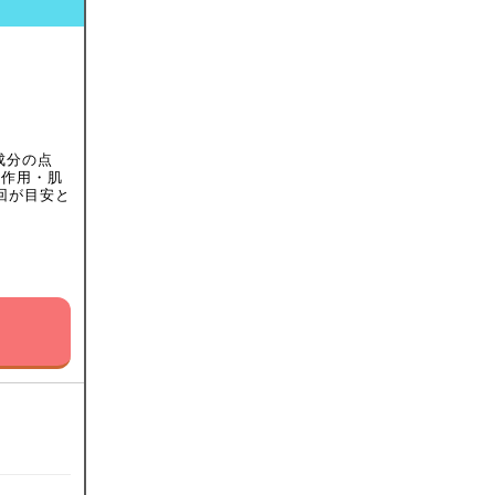
成分の点
化作用・肌
回が目安と