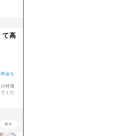
くて高
い料金を
クの特徴
みてくだ
栃木
群馬
埼玉
千葉
神奈川
長野
岐阜