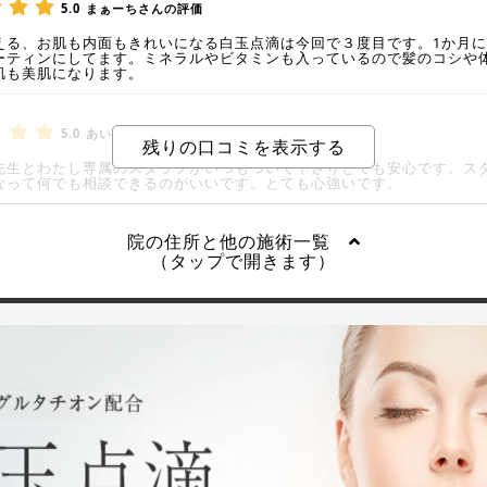
5.0
まぁーちさんの評価
える、お肌も内面もきれいになる白玉点滴は今回で３度目です。1か月
ーティンにしてます。ミネラルやビタミンも入っているので髪のコシや
肌も美肌になります。
5.0
あいすくりぃむさんの評価
先生とわたし専属のスタッフがいつもついて下さりとても安心です。ス
なって何でも相談できるのがいいです。とても心強いです。
院の住所と他の施術一覧
（タップで開きます）