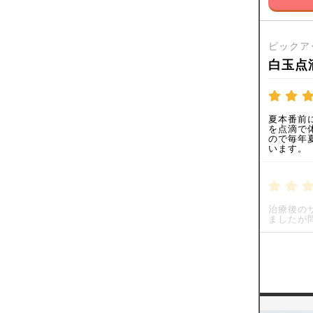
ピックア
白玉点
夏本番前
を点滴で
ので毎年
います。
治療後の
ましたが