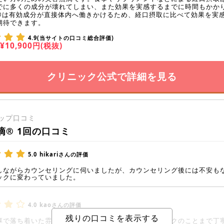
でに多くの成分が壊れてしまい、また効果を実感するまでに時間もかか
®は有効成分が直接体内へ働きかけるため、経口摂取に比べて効果を実
期待できます。
4.9(当サイトの口コミ総合評価)
¥10,900円(税抜)
クリニック公式で詳細を見る
ップ口コミ
滴® 1回の口コミ
5.0
hikariさんの評価
しながらカウンセリングに伺いましたが、カウンセリング後には不安も
ックに変わっていました。
4.0
kaoさんの評価
厚で落ち着いた雰囲気の方で、詳しく様々なことやリスクのことまで丁