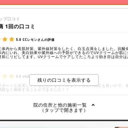
ップ口コミ
滴 1回の口コミ
5.0
CCレモンさんの評価
に体内から美肌対策、紫外線対策をしたく、白玉点滴をしました。抗酸
体内にいれ、美白効果や紫外線への予防ができるのでUVクリームが肌に
夏前にリピしてます。UVクリームでケアしてたころより効き目は自分は
5.0
shihaさんの評価
サポートも充実していると思います！スタッフさんの対応も良いので、
問題なく施術することができました！！
院の住所と他の施術一覧
（タップで開きます）