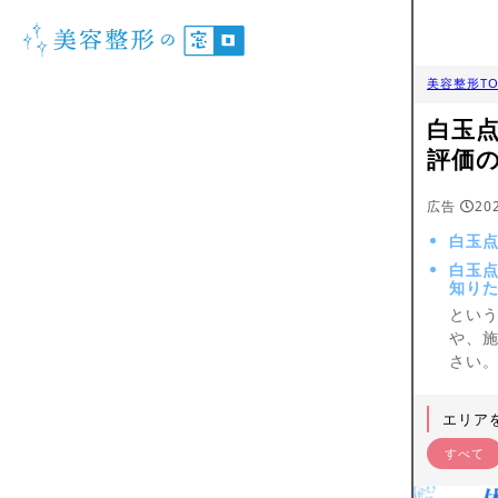
美容整形TO
白玉
評価
広告
20
白玉点
白玉
知り
とい
や、
さい
エリア
すべて