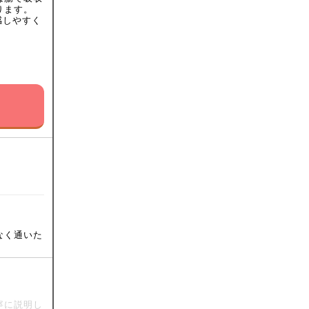
ります。
感しやすく
なく通いた
寧に説明し