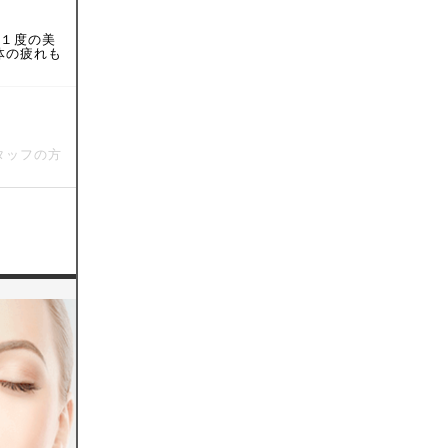
に１度の美
体の疲れも
タッフの方