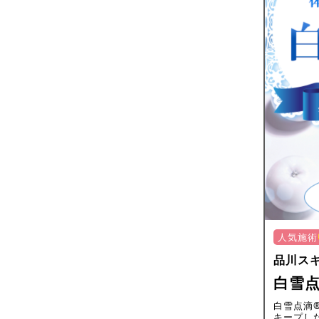
人気施術
品川ス
白雪点
白雪点滴
キープし