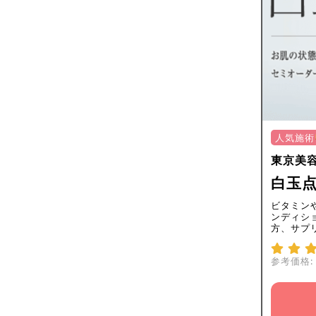
人気施術
東京美
白玉点
ビタミン
ンディシ
方、サプ
参考価格: