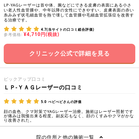
LP-YAGレーザーは首や体、腕などにできる皮膚の表面にある小さ
い老人性血管腫や、中年以降の女性にできやすい、皮膚表面の赤い
糸みみず状毛細血管を熱で壊して血管腫や毛細血管拡張症を改善す
る治療です。
4.7(当サイトの口コミ総合評価)
¥4,710円(税抜)
参考価格:
クリニック公式で詳細を見る
ピックアップ口コミ
ＬＰ-ＹＡＧレーザーの口コミ
5.0
べビべビさんの評価
顔の血色、クマ対策でYAGレーザー治療。施術はレーザー照射です
が痛みは我慢出来る程度。副反応もなく、顔のくすみやクマがかな
り改善された。
院の住所と他の施術一覧