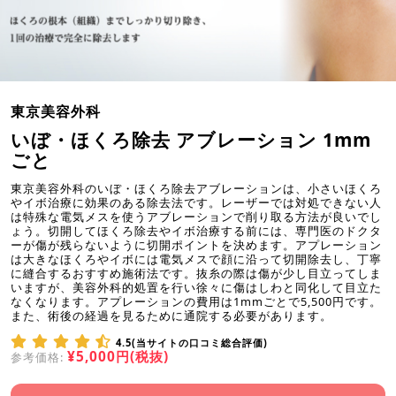
東京美容外科
いぼ・ほくろ除去 アブレーション 1mm
ごと
東京美容外科のいぼ・ほくろ除去アブレーションは、小さいほくろ
やイボ治療に効果のある除去法です。レーザーでは対処できない人
は特殊な電気メスを使うアブレーションで削り取る方法が良いでし
ょう。切開してほくろ除去やイボ治療する前には、専門医のドクタ
ーが傷が残らないように切開ポイントを決めます。アプレーション
は大きなほくろやイボには電気メスで顔に沿って切開除去し、丁寧
に縫合するおすすめ施術法です。抜糸の際は傷が少し目立ってしま
いますが、美容外科的処置を行い徐々に傷はしわと同化して目立た
なくなります。アプレーションの費用は1mmごとで5,500円です。
また、術後の経過を見るために通院する必要があります。
4.5(当サイトの口コミ総合評価)
¥5,000円(税抜)
参考価格: