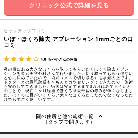
クリニック公式で詳細を見る
ピックアップ口コミ
いぼ・ほくろ除去 アブレーション 1mmごとの口
コミ
4.0
あややさんの評価
鼻の横にある大きなほくろを取ってもらいたくほくろ除去アブレー
ションを東京美容外科さんで行いました。切り取ってもらう他ない
と心に決めていたので、術式（メスで切り取る）も承知の上です。
ドクターとの意思疎通もきちんとカウセリングでできたので、施術
も安心してできました。術後は安定するまで3カ月はみて下さいと
のことで、現在１ヶ月経過でほくろ除去部位の赤みが薄くなりまし
た。ほくろに目がいくくらい大きなほくろだったのでなくなっただ
けでもすごく嬉しいです。
院の住所と他の施術一覧
（タップで開きます）