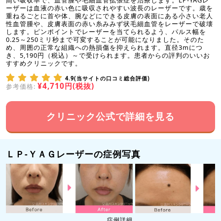
高い吸収率で、血管腫や毛細血管拡張症を治療します。LP-YAGレ
ーザーは血液の赤い色に吸収されやすい波長のレーザーです。歳を
重ねるごとに首や体、腕などにできる皮膚の表面にある小さい老人
性血管腫や、皮膚表面の赤い糸みみず状毛細血管をレーザーで破壊
します。ピンポイントでレーザーを当てられるよう、パルス幅を
0.25～250ミリ秒まで可変することが可能になりました。そのた
め、周囲の正常な組織への熱損傷を抑えられます。直径3mにつ
き、5,190円（税込）～で受けられます。患者からの評判のいいお
すすめクリニックです。
4.9(当サイトの口コミ総合評価)
¥4,710円(税抜)
参考価格:
クリニック公式で詳細を見る
ＬＰ-ＹＡＧレーザーの症例写真
症例詳細