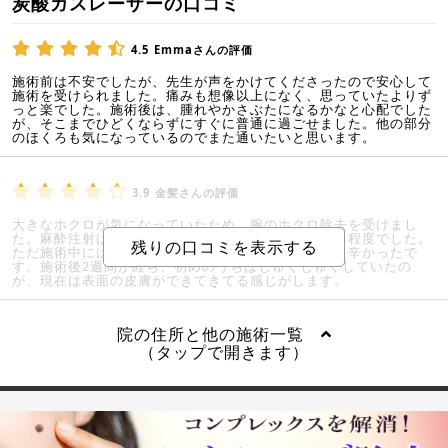
炭酸ガスレーザーの口コミ
4.5
Emmaさんの評価
施術前は不安でしたが、先生が声をかけてくださったので安心して
施術を受けられました。痛みも想像以上になく、思っていたよりず
っと楽でした。施術後は、腫れやかさぶたになるかなと心配でした
が、そこまでひどくならずにすぐに普通に過ごせました。他の部分
のほくろも気になっているのでまた通いたいと思います。
3.9
金髪さんの評価
大きなホクロが気になっていたため、腕のホクロ除去を受けまし
た。麻酔注射は少し痛みがありましたが、我慢できる程度でした。
ただ施術中にはレーザーの照射による痛みがあり少し辛かったで
す。施術後2週間が経ち、初めのうちはじゅくじゅくしていたの
が、現在は表面の皮膚ができてきてる感じがします。
院の住所と他の施術一覧
（タップで開きます）