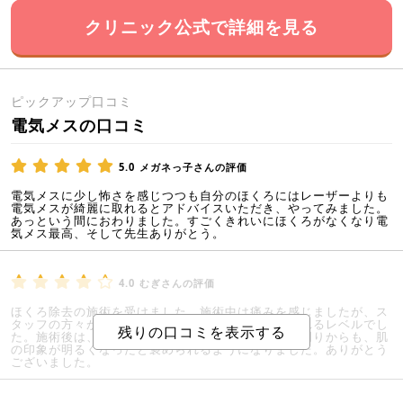
クリニック公式で詳細を見る
ピックアップ口コミ
電気メスの口コミ
5.0
メガネっ子さんの評価
電気メスに少し怖さを感じつつも自分のほくろにはレーザーよりも
電気メスが綺麗に取れるとアドバイスいただき、やってみました。
あっという間におわりました。すごくきれいにほくろがなくなり電
気メス最高、そして先生ありがとう。
4.0
むぎさんの評価
ほくろ除去の施術を受けました。施術中は痛みを感じましたが、ス
タッフの方々が優しく話しかけてくださり、耐えられるレベルでし
た。施術後は、ほくろが取れてスッキリしました。周りからも、肌
の印象が明るくなったと褒められるようになりました。ありがとう
ございました。