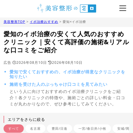
美容整形TOP
>
イボ治療おすすめ
> 愛知×イボ治療
愛知のイボ治療の安くて人気のおすすめ
クリニック｜安くて高評価の施術&リアル
な口コミをご紹介
広告
2026年08月10日
2026年08月10日
愛知で安くておすすめの、イボ治療が得意なクリニックを
知りたい
施術を受けた人のぶっちゃけ口コミを見てみたい
という人に向けておすすめのイボ治療クリニックをご紹
介！各クリニックの特徴や、施術ごとの詳しい料金・口コ
ミが丸わかりなので、ぜひ参考にしてみてください。
エリアをさらに絞る
すべて
名古屋
豊田/日進
一宮/春日井/小牧
安城/岡崎