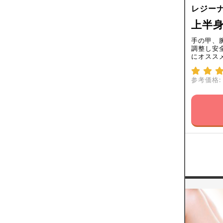
レジー
上半
手の甲、
調整し安
にオスス
参考価格: