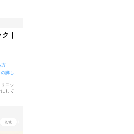
ック｜
る方
との詳し
クリニッ
考にして
茨城
栃木
群馬
埼玉
千葉
神奈川
長野