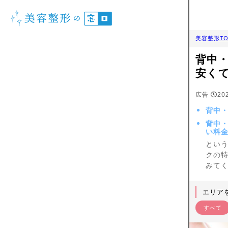
美容整形TO
背中
安く
広告
20
背中・
背中
い料
とい
クの
みて
エリア
すべて