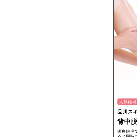
人気施術
品川ス
背中
医療脱毛
ると同時