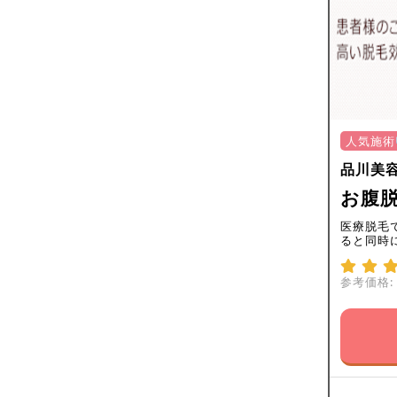
人気施術
品川美
お腹
医療脱毛
ると同時
参考価格: