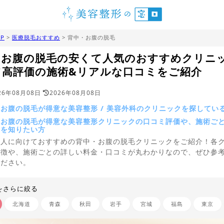
P
>
医療脱毛おすすめ
> 背中・お腹の脱毛
・お腹の脱毛の安くて人気のおすすめクリニ
て高評価の施術&リアルな口コミをご紹介
26年08月08日
2026年08月08日
お腹の脱毛が得意な美容整形 / 美容外科のクリニックを探してい
・お腹の脱毛が得意な美容整形クリニックの口コミ評価や、施術ご
金を知りたい方
う人に向けておすすめの背中・お腹の脱毛クリニックをご紹介！各
特徴や、施術ごとの詳しい料金・口コミが丸わかりなので、ぜひ参
ください。
をさらに絞る
北海道
青森
秋田
岩手
宮城
福島
東京