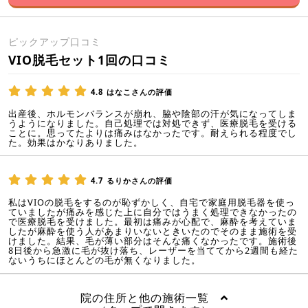
ピックアップ口コミ
VIO脱毛セット1回の口コミ
4.8
はなこさんの評価
出産後、ホルモンバランスが崩れ、脇や陰部の汗が気になってしま
うようになりました。自己処理では対処できず、医療脱毛を受ける
ことに。思ってたよりは痛みはなかったです。耐えられる程度でし
た。効果はかなりありました。
4.7
るりかさんの評価
私はVIOの脱毛をするのが恥ずかしく、自宅で家庭用脱毛器を使っ
ていましたが痛みを感じた上に自分ではうまく処理できなかったの
で医療脱毛を受けました。最初は痛みが心配で、麻酔を考えていま
したが麻酔を使う人があまりいないときいたのでそのまま施術を受
けました。結果、毛が薄い部分はそんな痛くなかったです。施術後
8日後から急激に毛が抜け落ち、レーザーを当ててから2週間も経た
ないうちにほとんどの毛が無くなりました。
院の住所と他の施術一覧