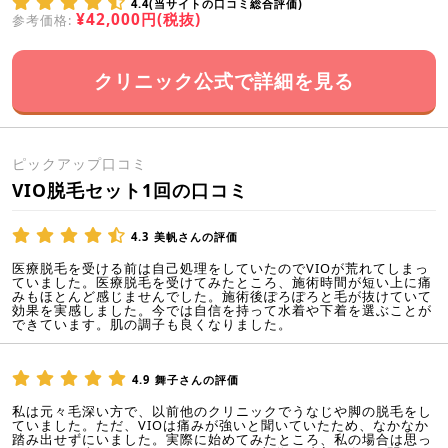
4.4(当サイトの口コミ総合評価)
¥42,000円(税抜)
参考価格:
クリニック公式で詳細を見る
ピックアップ口コミ
VIO脱毛セット1回の口コミ
4.3
美帆さんの評価
医療脱毛を受ける前は自己処理をしていたのでVIOが荒れてしまっ
ていました。医療脱毛を受けてみたところ、施術時間が短い上に痛
みもほとんど感じませんでした。施術後ぽろぽろと毛が抜けていて
効果を実感しました。今では自信を持って水着や下着を選ぶことが
できています。肌の調子も良くなりました。
4.9
舞子さんの評価
私は元々毛深い方で、以前他のクリニックでうなじや脚の脱毛をし
ていました。ただ、VIOは痛みが強いと聞いていたため、なかなか
踏み出せずにいました。実際に始めてみたところ、私の場合は思っ