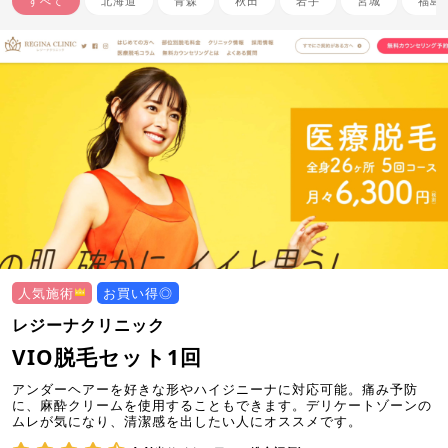
すべて
北海道
青森
秋田
岩手
宮城
福島
人気施術
お買い得◎
レジーナクリニック
VIO脱毛セット1回
アンダーヘアーを好きな形やハイジニーナに対応可能。痛み予防
に、麻酔クリームを使用することもできます。デリケートゾーンの
ムレが気になり、清潔感を出したい人にオススメです。